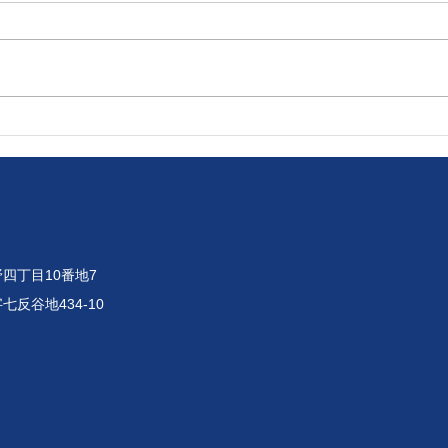
令和8年8月4日 7月に受診し
令和
た健康診断の結果が届きまし
祭り
た！
供し
四丁目10番地7
七反谷地434-10