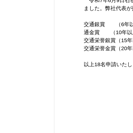
　令和7年6月9日
ました。弊社代表が
交通銀賞　　（6年以
通金賞　　（10年
交通栄誉銀賞（15
交通栄誉金賞（20
以上18名申請いた