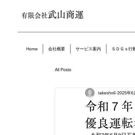
武山商運
有限会社
Home
会社概要
サービス案内
ＳＤＧｓ行
All Posts
takesho6
2025年
令和７年
優良運転