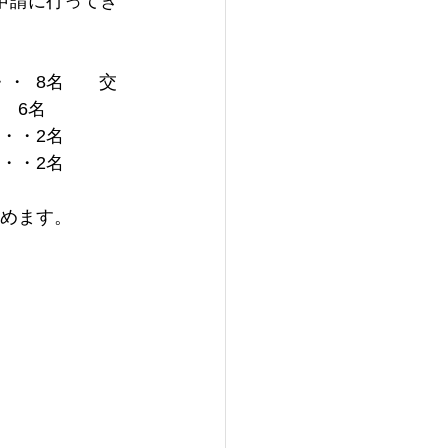
申請に行ってき
       交
　6名
・・2名
・・2名
努めます。