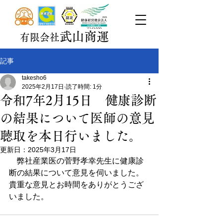
武山商運
有限会社
記事
takesho6
2025年2月17日
読了時間: 1分
令和7年2月15日 健康診断
の結果について医師の意見
聴取を本日行いました。
更新日：
2025年3月17日
　弊社産業医の菅野孝幸先生に健康診
断の結果について意見を伺いました。
貴重な意見とお時間をありがとうござ
いました。