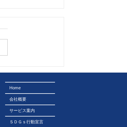
8年8月2日 石巻川開き
に7ｔクレーン車車両提
ました！
Home
会社概要
サービス案内
ＳＤＧｓ行動宣言