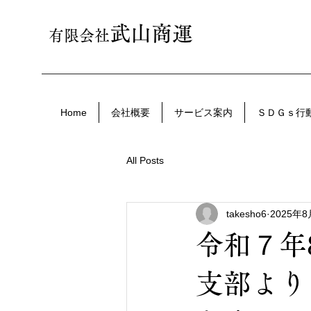
武山商運
有限会社
Home
会社概要
サービス案内
ＳＤＧｓ行
All Posts
takesho6
2025年
令和７年
支部より