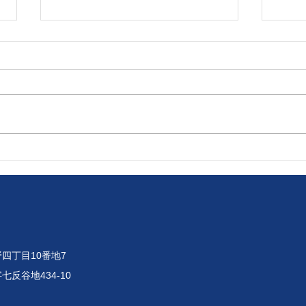
令和8年8月4日 7月に受診し
令和
た健康診断の結果が届きまし
祭り
た！
供し
四丁目10番地7
七反谷地434-10