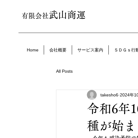
武山商運
有限会社
Home
会社概要
サービス案内
ＳＤＧｓ行
All Posts
takesho6
2024年1
令和6年
種が始ま