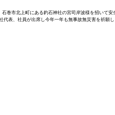
土）石巻市北上町にある釣石神社の宮司岸波様を招いて安
社代表、社員が出席し今年一年も無事故無災害を祈願し