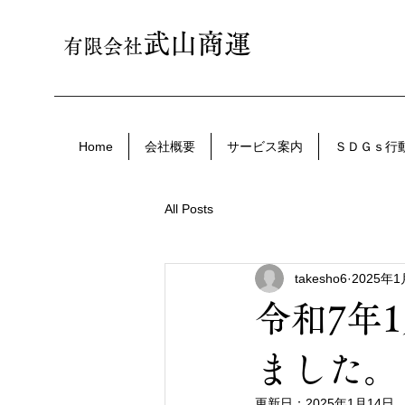
武山商運
有限会社
Home
会社概要
サービス案内
ＳＤＧｓ行
All Posts
takesho6
2025年
令和7年
ました。
更新日：
2025年1月14日