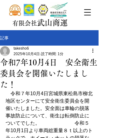
武山商運
有限会社
記事
takesho6
2025年10月4日
読了時間: 1分
令和7年10月4日 安全衛生
委員会を開催いたしまし
た！
　令和７年10月4日宮城県東松島市柳北
地区センターにて安全衛生委員会を開
催いたしました。安全面は車輪の脱落
事故防止について、衛生は転倒防止に
ついてでした。　　　　　　　令和５
年10月1日より車両総重量８ｔ以上のト
ラックで、ホイール・ナットの脱落な