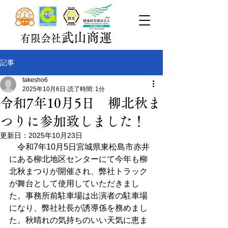
武山商運
有限会社
記事
takesho6
2025年10月6日
読了時間: 1分
令和7年10月5日 柳北秋ま
つりに参加致しました！
更新日：
2025年10月23日
　令和7年10月5日宮城県東松島市赤井
にある柳北地区センターにて今年も柳
北秋まつりが開催され、弊社トラック
が舞台として使用していただきまし
た。事務所前駐車場は出演者の駐車場
になり、弊社社長が誘導係を務めまし
た。秋晴れの気持ちのいい天気に恵ま