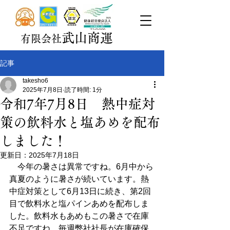
武山商運
有限会社
記事
takesho6
2025年7月8日
読了時間: 1分
令和7年7月8日 熱中症対
策の飲料水と塩あめを配布
しました！
更新日：
2025年7月18日
　今年の暑さは異常ですね。6月中から
真夏のように暑さが続いています。熱
中症対策として6月13日に続き、第2回
目で飲料水と塩パインあめを配布しま
した。飲料水もあめもこの暑さで在庫
不足ですね。毎週弊社社長が在庫確保