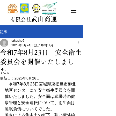
武山商運
有限会社
記事
takesho6
2025年8月24日
読了時間: 1分
令和7年8月23日 安全衛生
委員会を開催いたしまし
た。
更新日：
2025年8月26日
　令和7年8月23日宮城県東松島市柳北
地区センターにて安全衛生委員会を開
催いたしました。安全面は猛暑時の健
康管理と安全運転について、衛生面は
睡眠負債についてでした。
暑さによる集中力の低下、強い紫外線