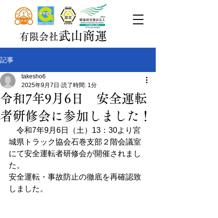
武山商運
有限会社
記事
takesho6
2025年9月7日
読了時間: 1分
令和7年9月6日 安全運転
者研修会に参加しました！
　令和7年9月6日（土）13：30より宮
城県トラック協会石巻支部２階会議室
にて安全運転者研修会が開催されまし
た。
安全運転・事故防止の徹底を再確認致
しました。