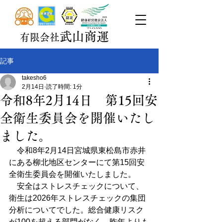
武山商運
有限会社
記事
takesho6
2月14日
読了時間: 1分
令和8年2月14日 第15回安
全衛生委員会を開催いたし
ました。
　令和8年2月14日宮城県東松島市赤井
にある柳北地区センターにて第15回安
全衛生委員会を開催いたしました。
　安全はストレスチェックについて、
衛生は2026年ストレスチェックの集団
分析についてでした。総合健康リスク
が100を超える部門がなく、昨年よりも