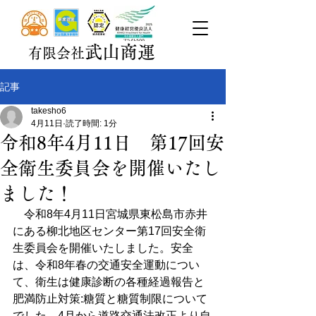
武山商運
有限会社
記事
takesho6
4月11日
読了時間: 1分
令和8年4月11日 第17回安
全衛生委員会を開催いたし
ました！
　令和8年4月11日宮城県東松島市赤井
にある柳北地区センター第17回安全衛
生委員会を開催いたしました。安全
は、令和8年春の交通安全運動につい
て、衛生は健康診断の各種経過報告と
肥満防止対策:糖質と糖質制限について
でした。4月から道路交通法改正より自