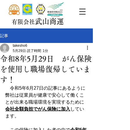
武山商運
有限会社
記事
takesho6
5月29日
読了時間: 1分
令和8年5月29日 がん保険
を使用し職場復帰していま
す！
　令和5年6月27日の記事にあるように
弊社は従業員が健康で安心して働くこ
とが出来る職場環境を実現するために
会社全額負担でがん保険に加入
してい
ます。
　この保険に加入した者の中で
令和5年