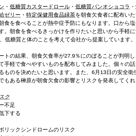
ン
・
低糖質カスタードロール
・
低糖質パンオショコラ
・
給ゼリー
・
特定保健用食品緑茶
を朝食欠食者に配布いた
朝食を食べることが熱中症予防にもなります。口から塩
す。朝食を食べるきっかけを作りたいと思いから手軽に
く、低糖質と体のことを考えて会社から提案しています。
ートの結果、朝食欠食率が27.9％にのぼることが判明
て手軽で食べやすいものを配布してみました。個々の話
るものを決めたいと思います。また、6月13日の安全衛
でもある榊原が朝食欠食の影響とリスクを発表してくれ
スク
ー不足
低下する
ボリックシンドロームのリスク