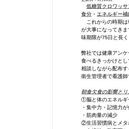
低糖質クロワッサ
食分
・
エネルギー補
　これからの時期は
が大事になってきま
味期限が75日と長
弊社では健康アンケ
食べるきっかけとし
相談しながら配布す
衛生管理者で看護師
朝食欠食の影響とリ
①脳と体のエネルギ
・集中力・記憶力が
・筋肉量の減少
②生活習慣病とメタ