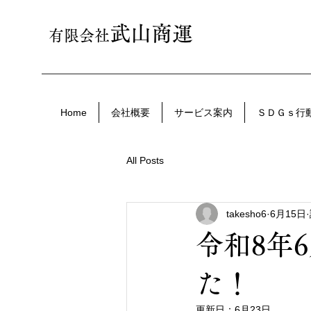
武山商運
有限会社
Home
会社概要
サービス案内
ＳＤＧｓ行
All Posts
takesho6
6月15日
令和8年
た！
更新日：
6月23日