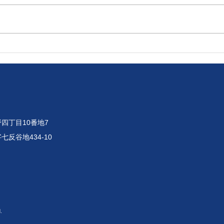
令和8年8月4日 7月に受診し
令和
た健康診断の結果が届きまし
祭り
た！
供し
四丁目10番地7
七反谷地434-10
.