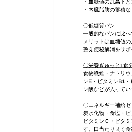
・血糖値の乱高下と
・内臓脂肪の蓄積な
〇低糖質パン
一般的なパンに比べ
メリットは血糖値の
整え便秘解消をサポ
〇栄養ぎゅっと1食分
食物繊維・ナトリウ
ンE・ビタミンB1・
ン酸などが入ってい
〇エネルギー補給ゼ
炭水化物・食塩・ビ
ビタミンＣ・ビタミ
す。口当たり良く食