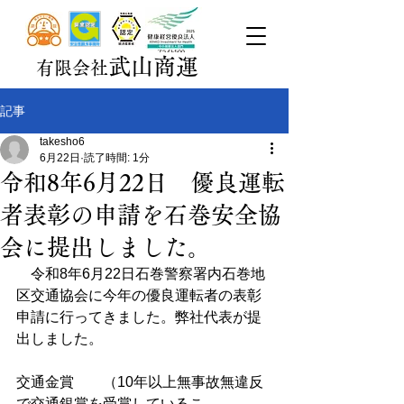
武山商運
有限会社
記事
takesho6
6月22日
読了時間: 1分
令和8年6月22日 優良運転
者表彰の申請を石巻安全協
会に提出しました。
　令和8年6月22日石巻警察署内石巻地
区交通協会に今年の優良運転者の表彰
申請に行ってきました。弊社代表が提
出しました。
交通金賞　　（10年以上無事故無違反
で交通銀賞を受賞しているこ